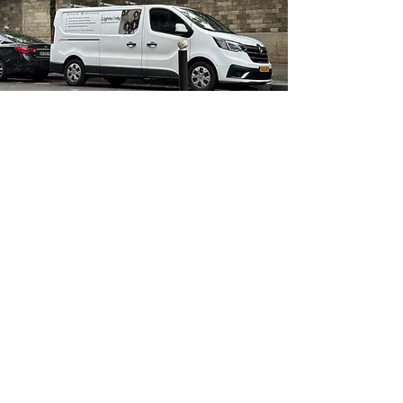
LightsOnly
Eigen Bezorgservice
Voor geselecteerde kwetsbare en grote
producten bieden wij onze eigen
bezorgservice aan. Woont u in de buurt?
Dan geld de service voor alle artikelen,
indien de order hoger is dan 200,-
Afhalen is altijd mogelijk en gratis.​​
Wanneer een product onder deze service
valt, worden eventuele andere producten