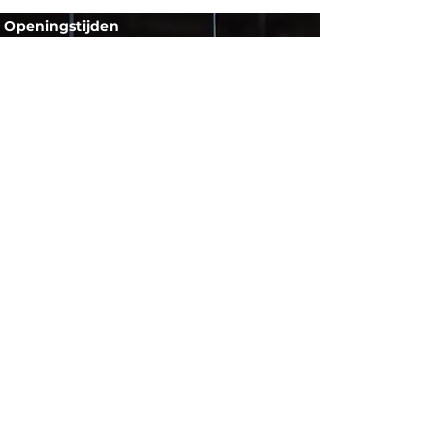
Openingstijden​​
Maandag
GESLOTEN
Dinsdag
09:30 - 17:30
Woensdag
09:30 - 17:30
Donderdag
09:30 - 17:30
Vrijdag
09:30 - 17:30
Zaterdag
09:30 - 17:00
Zondag
GESLOTEN
Contact​
Telefoon:
053 431 6398
Mail:
info@lightsonly.nl
Adres: Schuttersveld 1c,
7514 AC Enschede
Ga direct met
Google Maps