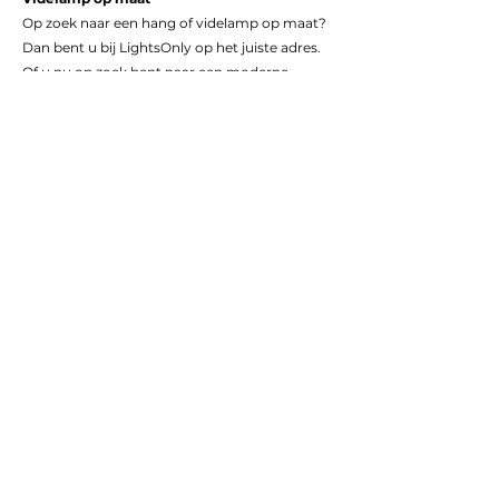
Op zoek naar een hang of videlamp op maat?
Dan bent u bij LightsOnly op het juiste adres.
Of u nu op zoek bent naar een moderne
videlamp, een videlamp 3 meter of misschien
wel een videlamp 5 meter. Wij hebben voor
nagenoeg iedere wens een geschikte
videlamp. Veel videlampen die u bij ons kunt
bestellen kunt u daarnaast ook op maat laten
maken. Wilt u bijvoorbeeld geen ronde maar
een ovale of rechte plaat voor een hanglamp
bijvoorbeeld? Dan kan dat ook. De lampen
kunt u samenstellen met onze glazenbollen en
ledverlichting. Het is bijvoorbeeld ook
mogelijk om lampenkappen te gebruiken of
cilinder kokers. Als u meer ideeën over de
hanglampen samenstellingen heeft, kunt u
dat uiteraard met ons bespreken.
Monteren
Videlampen kunt u ook door ons laten