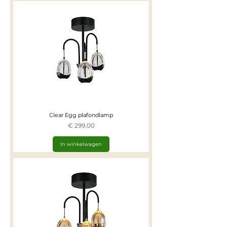
Clear Egg plafondlamp
Prijs
€ 299,00
In winkelwagen