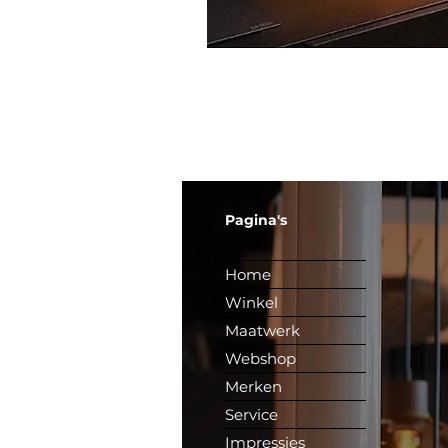
Pagina's
Home
Winkel
Maatwerk
Webshop
Merken
Service
Impressies