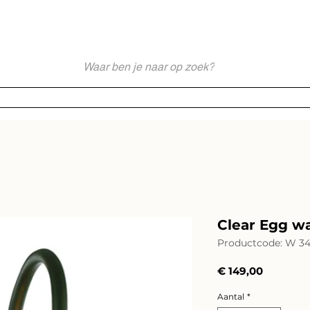
akkundig en Persoonlijk Lichtadvies - Sinds 1976 Specialist - Moderne
Webshop
Merken
Service
Impressies
Lichtadvies
Clear Egg wa
Productcode: W 34
Prijs
€ 149,00
Aantal
*