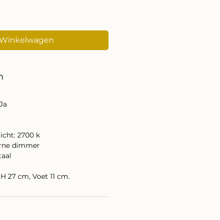
 Winkelwagen
n
 Ja
icht: 2700 k
erne dimmer
taal
r
 H 27 cm, Voet 11 cm.