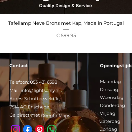
Snel overzicht
Tafellamp Neve Brons met Kap, Made in Portugal
Prijs
€ 599,95
Contact
Openingstijd
Maandag
Telefoon: 053 431 6398
Dinsdag
Mail:
info@lightsonly.nl
Woensdag
Adres: Schuttersveld 1c,
Donderdag
7514 AC Enschede
Vrijdag
Ga direct met
Google Maps
Zaterdag
Zondag