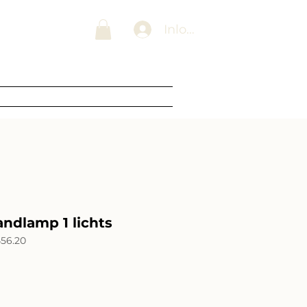
 Lampenwinkel
Inloggen
Blogs
Over ons
Contact
ndlamp 1 lichts
56.20