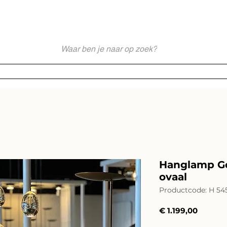
akkundig en Persoonlijk Lichtadvies - Sinds 1976 Specialist - Moderne
Webshop
Merken
Service
Impressies
Lichtadvies
Hanglamp Go
ovaal
Productcode: H 54
Prijs
€ 1.199,00