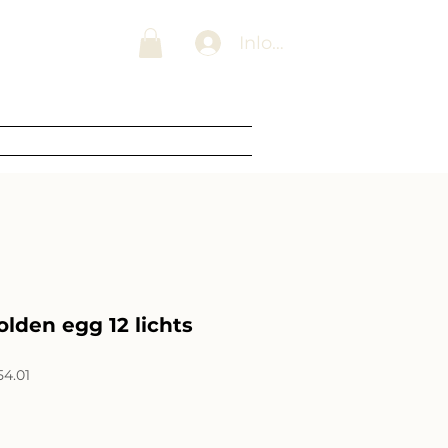
 Lampenwinkel
Inloggen
Blogs
Over ons
Contact
lden egg 12 lichts
54.01