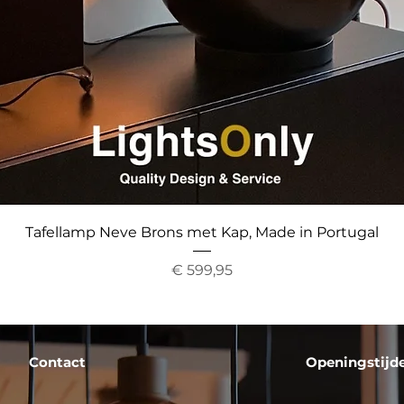
Snel overzicht
Tafellamp Neve Brons met Kap, Made in Portugal
Prijs
€ 599,95
Contact
Openingstijd