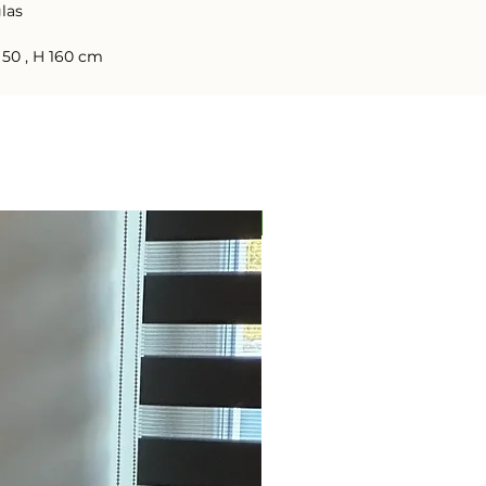
glas
 50 , H 160 cm
Nieuw