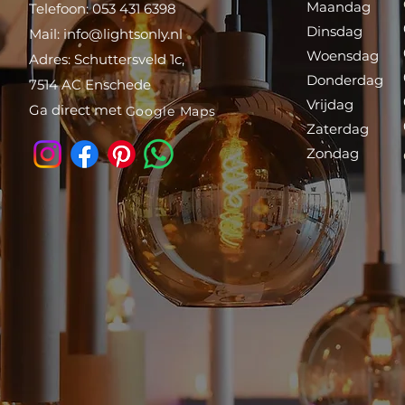
Maandag
Telefoon: 053 431 6398
Dinsdag
Mail:
info@lightsonly.nl
Woensdag
Adres: Schuttersveld 1c,
Donderdag
7514 AC Enschede
Vrijdag
Ga direct met
Google Maps
Zaterdag
Zondag