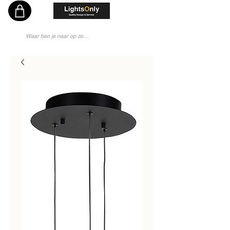
Vakkundig en Persoonlijk Lichtadvies - Sinds 1976 Specialist - Moderne Lampenwinkel