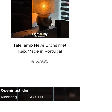
Tafellamp Neve Brons met
Vloerlamp The Gr
Kap, Made in Portugal
Up&Down Light, Inc
Prijs
€ 599,95
Openingstijden​​
Maandag
GESLOTEN
Dinsdag
09:30 - 17:30
Woensdag
09:30 - 17:30