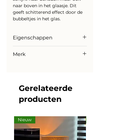
naar boven in het glaasje. Dit
geeft schitterend effect door de
bubbeltjes in het glas.
Eigenschappen
Kleur
Merk
Zwart / Goud
Dimbaar
Highlight
Ja, via tronic dimmer 1350 lumen
( excl.)
Wattage
Gerelateerde
3 X 5 watt LED, 2700k inclusief
Afmetingen
producten
H 135 Ø 25
Energielabel
A +++
Nieuw
Nieuw