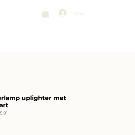
 Lampenwinkel
Inloggen
Blogs
Over ons
Contact
erlamp uplighter met
art
5.01