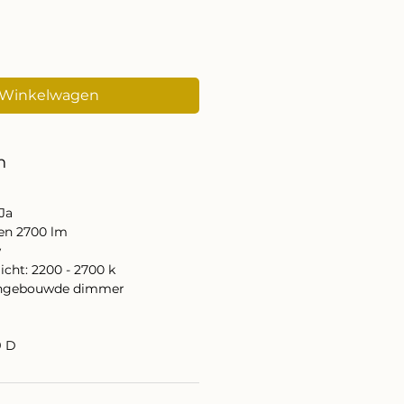
 Winkelwagen
n
 Ja
 en 2700 lm
w
icht: 2200 - 2700 k
 ingebouwde dimmer
9 D