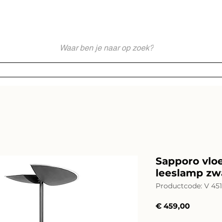
akkundig en Persoonlijk Lichtadvies - Sinds 1976 Specialist - Moderne
Webshop
Merken
Service
Impressies
Lichtadvies
Sapporo vlo
leeslamp zw
Productcode: V 451
Prijs
€ 459,00