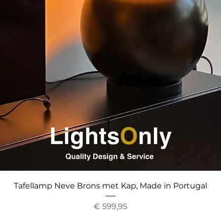
Snel overzicht
Tafellamp Neve Brons met Kap, Made in Portugal
Prijs
€ 599,95