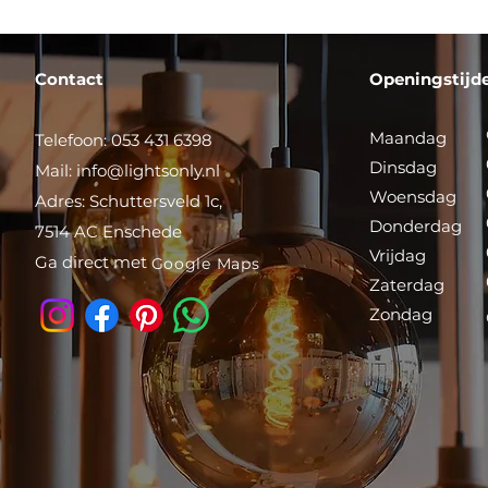
Contact
Openingstijd
Maandag
Telefoon: 053 431 6398
Dinsdag
Mail:
info@lightsonly.nl
Woensdag
Adres: Schuttersveld 1c,
Donderdag
7514 AC Enschede
Vrijdag
Ga direct met
Google Maps
Zaterdag
Zondag