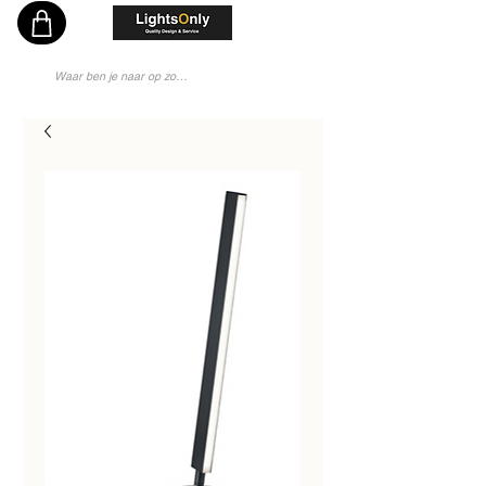
Vakkundig en Persoonlijk Lichtadvies - Sinds 1976 Specialist - Moderne Lampenwinkel