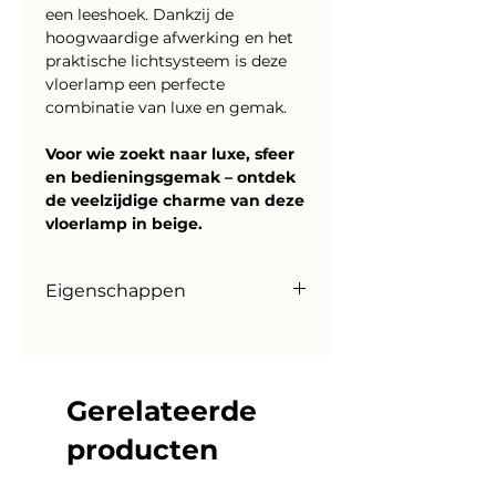
een leeshoek. Dankzij de
hoogwaardige afwerking en het
praktische lichtsysteem is deze
vloerlamp een perfecte
combinatie van luxe en gemak.
Voor wie zoekt naar luxe, sfeer
en bedieningsgemak – ontdek
de veelzijdige charme van deze
vloerlamp in beige.
Eigenschappen
Technische specificaties:
Kleur: Beige
Materiaal: Metaal
Aantal lichtbronnen: 1 x
Gerelateerde
geïntegreerde LED
producten
Lichtkleur: Warm wit
Lichtopbrengst: 540 lumen
Vermogen: ca. 1 x 6W LED