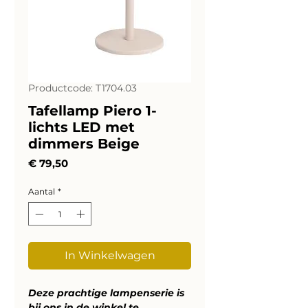
Productcode: T1704.03
Tafellamp Piero 1-
lichts LED met
dimmers Beige
Prijs
€ 79,50
Aantal
*
In Winkelwagen
Deze prachtige lampenserie is
bij ons in de winkel te