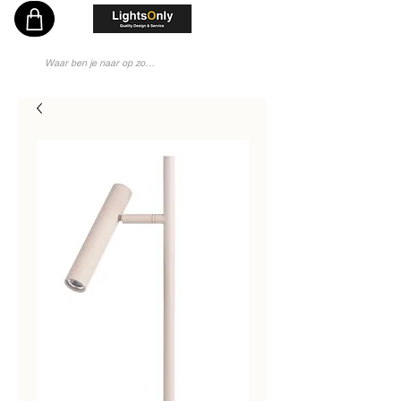
Vakkundig en Persoonlijk Lichtadvies - Sinds 1976 Specialist - Moderne Lampenwinkel