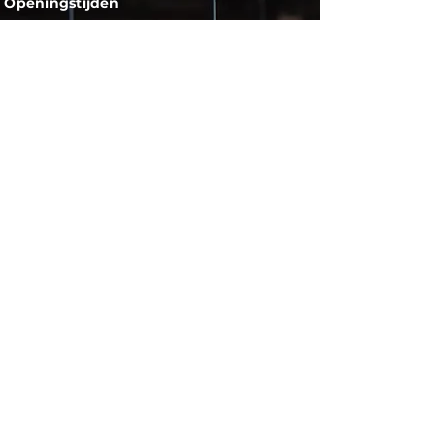
Openingstijden​​
Maandag
GESLOTEN
Dinsdag
09:30 - 17:30
Woensdag
09:30 - 17:30
Donderdag
09:30 - 17:30
Vrijdag
09:30 - 17:30
Zaterdag
09:30 - 17:00
Zondag
GESLOTEN
Contact​
Telefoon:
053 431 6398
Mail:
info@lightsonly.nl
Adres: Schuttersveld 1c,
7514 AC Enschede
Ga direct met
Google Maps