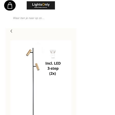
Vakkundig en Persoonlijk Lichtadvies - Sinds 1976 Specialist - Moderne Lampenwinkel