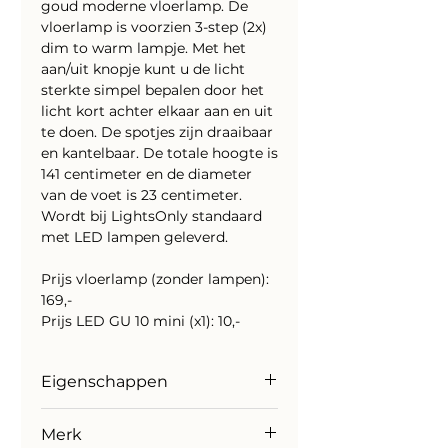
goud moderne vloerlamp. De
vloerlamp is voorzien 3-step (2x)
dim to warm lampje. Met het
aan/uit knopje kunt u de licht
sterkte simpel bepalen door het
licht kort achter elkaar aan en uit
te doen. De spotjes zijn draaibaar
en kantelbaar. De totale hoogte is
141 centimeter en de diameter
van de voet is 23 centimeter.
Wordt bij LightsOnly standaard
met LED lampen geleverd.
Prijs vloerlamp (zonder lampen):
169,-
Prijs LED GU 10 mini (x1): 10,-
Eigenschappen
Merk: HighLight
Merk
Inclusief lichtbron: Ja