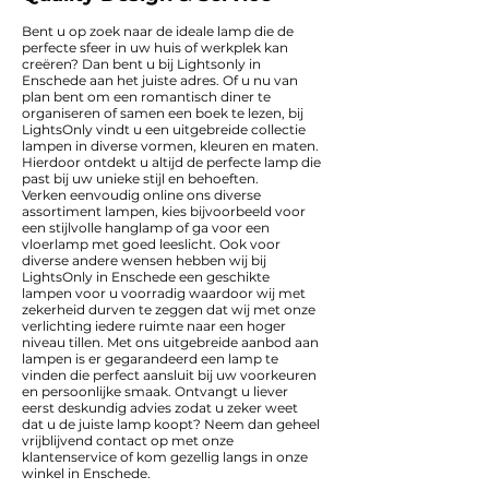
Bent u op zoek naar de ideale lamp die de
perfecte sfeer in uw huis of werkplek kan
creëren? Dan bent u bij Lightsonly in
Enschede aan het juiste adres. Of u nu van
plan bent om een romantisch diner te
organiseren of samen een boek te lezen, bij
LightsOnly vindt u een uitgebreide collectie
lampen in diverse vormen, kleuren en maten.
Hierdoor ontdekt u altijd de perfecte lamp die
past bij uw unieke stijl en behoeften.
Verken eenvoudig online ons diverse
assortiment lampen, kies bijvoorbeeld voor
een stijlvolle hanglamp of ga voor een
vloerlamp met goed leeslicht. Ook voor
diverse andere wensen hebben wij bij
LightsOnly in Enschede een geschikte
lampen voor u voorradig waardoor wij met
zekerheid durven te zeggen dat wij met onze
verlichting iedere ruimte naar een hoger
niveau tillen. Met ons uitgebreide aanbod aan
lampen is er gegarandeerd een lamp te
vinden die perfect aansluit bij uw voorkeuren
en persoonlijke smaak. Ontvangt u liever
eerst deskundig advies zodat u zeker weet
dat u de juiste lamp koopt? Neem dan geheel
vrijblijvend contact op met onze
klantenservice of kom gezellig langs in onze
winkel in Enschede.​