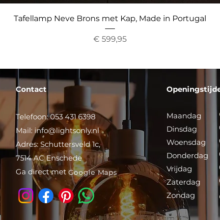
Snel overzicht
Tafellamp Neve Brons met Kap, Made in Portugal
Prijs
€ 599,95
Contact
Openingstijd
Maandag
Telefoon: 053 431 6398
Dinsdag
Mail:
info@lightsonly.nl
Woensdag
Adres: Schuttersveld 1c,
Donderdag
7514 AC Enschede
Vrijdag
Ga direct met
Google Maps
Zaterdag
Zondag