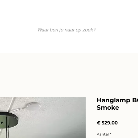
akkundig en Persoonlijk Lichtadvies - Sinds 1976 Specialist - Moderne
Webshop
Merken
Service
Impressies
Lichtadvies
Hanglamp BO
Smoke
Prijs
€ 529,00
Aantal
*