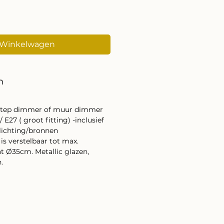
 Winkelwagen
n
3 step dimmer of muur dimmer
 E27 ( groot fitting) -inclusief
lichting/bronnen
s verstelbaar tot max.
t Ø35cm. Metallic glazen,
.