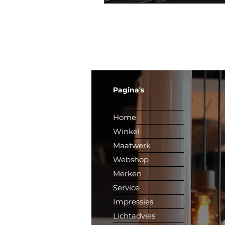
Pagina's
Home
Winkel
Maatwerk
Webshop
Merken
Service
Impressies
Lichtadvies