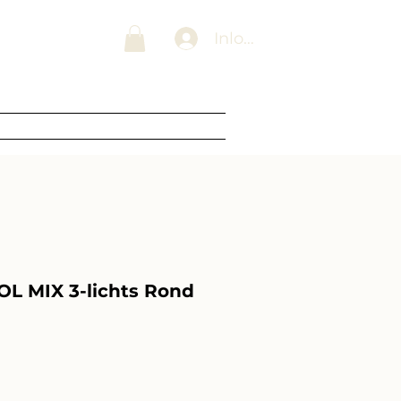
 Lampenwinkel
Inloggen
Blogs
Over ons
Contact
L MIX 3-lichts Rond