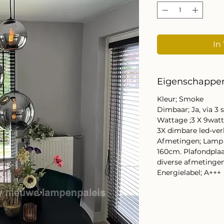
In
Eigenschappe
Kleur; Smoke
Dimbaar; Ja, via 
Wattage ;3 X 9watt/
3X dimbare led-ver
Afmetingen; Lamp i
160cm. Plafondplaa
diverse afmetingen
Energielabel; A+++