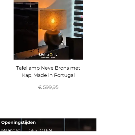
Tafellamp Neve Brons met
Vloerlamp The Gr
Kap, Made in Portugal
Up&Down Light, Inc
Prijs
€ 599,95
Openingstijden​​
Maandag
GESLOTEN