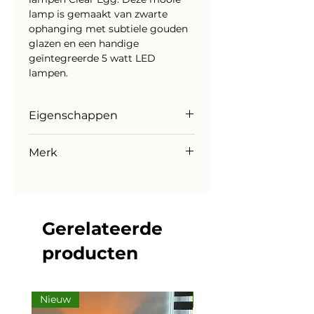
lamp is gemaakt van zwarte
ophanging met subtiele gouden
glazen en een handige
geïntegreerde 5 watt LED
lampen.
Eigenschappen
Merk: Highlight
Merk
Inclusief lichtbron: Ja
Aantal lumen: 2250 Lm
Highlight
Wattage: 5 x 5w
Kleurtemperatuur licht: 2700 k
Dimbaar: Ja, met externe dimmer
Gerelateerde
Materiaal: Metaal, glas
Kleur: Helder (glas), Zwart
producten
Afmeting: D 30 , H 150 cm
Nieuw
Nieuw