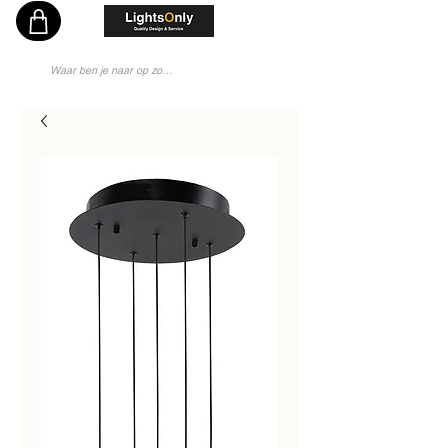
Vakkundig en Persoonlijk Lichtadvies - Sinds 1976 Specialist - Moderne Lampenwinkel