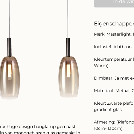
In de wi
Eigenschappe
Merk: Masterlight,
Inclusief lichtbron:
Kleurtemperatuur 
Warm)
Dimbaar: Ja met ex
Materiaal: Metaal, 
Kleur: Zwarte plaf
gradient glas
Afmeting: (Plafonp
, prachtige design hanglamp gemaakt
10cm- 130cm)
zijn van mondgeblazen glas gemaakt in