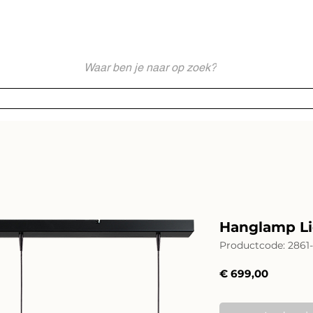
akkundig en Persoonlijk Lichtadvies - Sinds 1976 Specialist - Moderne
Webshop
Merken
Service
Impressies
Lichtadvies
Hanglamp Lid
Productcode: 2861-
Prijs
€ 699,00