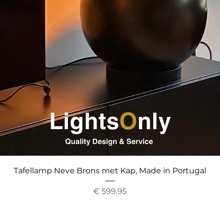
Snel overzicht
Tafellamp Neve Brons met Kap, Made in Portugal
Prijs
€ 599,95