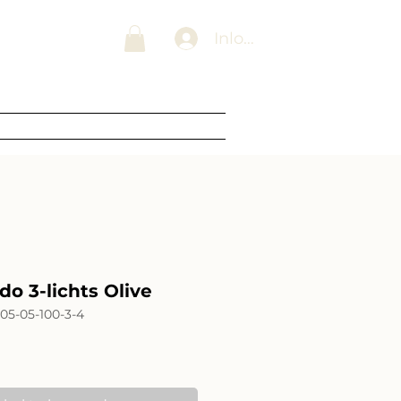
 Lampenwinkel
Inloggen
Blogs
Over ons
Contact
o 3-lichts Olive
05-05-100-3-4