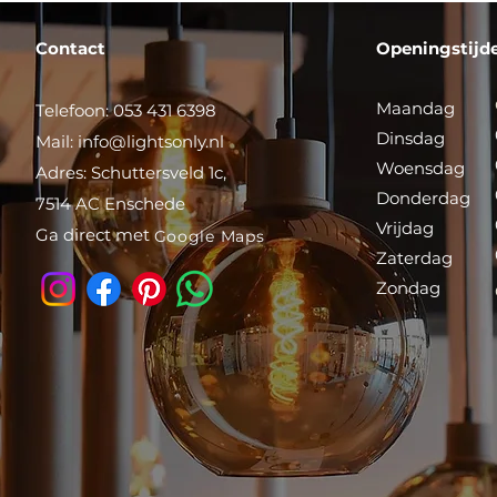
Contact
Openingstijd
Maandag
Telefoon: 053 431 6398
Dinsdag
Mail:
info@lightsonly.nl
Woensdag
Adres: Schuttersveld 1c,
Donderdag
7514 AC Enschede
Vrijdag
Ga direct met
Google Maps
Zaterdag
Zondag