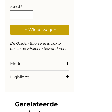
Aantal
*
In Winkelwagen
De Golden Egg serie is ook bij
ons in de winkel te bewonderen.
Merk
Highlight
Highlight
Merk: Highlight
Inclusief lichtbron: Ja
Aantal lumen: 480 Lm
Wattage: 1 x 5w
Gerelateerde
Kleurtemperatuur licht: 2700 k