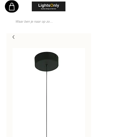
Vakkundig en Persoonlijk Lichtadvies - Sinds 1976 Specialist - Moderne Lampenwinkel