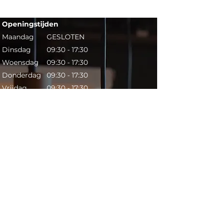
Openingstijden​​
Maandag
GESLOTEN
Dinsdag
09:30 - 17:30
Woensdag
09:30 - 17:30
Donderdag
09:30 - 17:30
Vrijdag
09:30 - 17:30
Zaterdag
09:30 - 17:00
Zondag
GESLOTEN
Contact​
Telefoon:
053 431 6398
Mail:
info@lightsonly.nl
Adres: Schuttersveld 1c,
7514 AC Enschede
Ga direct met
Google Maps