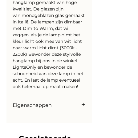
hanglamp gemaakt van hoge
kwalitiet. De glazen zijn
van mondgeblazen glas gemaakt
in Italië. De lampen zijn dimbaar
met Dim to Warm, dat wil
zeggen, als je de lamp dimt het
kleur licht ook mee van wit licht
naar warm licht dimt (3000k -
2200k) Bewonder deze stylvolle
hanglamp bij ons in de winkel
LightsOnly en bewonder de
schoonheid van deze lamp in het
echt. En laat de lamp eventueel
ook helemaal op maat maken!
Eigenschappen
Merk: Masterlight, Made in the
Netherlands
Wattage: 5x 4,4W