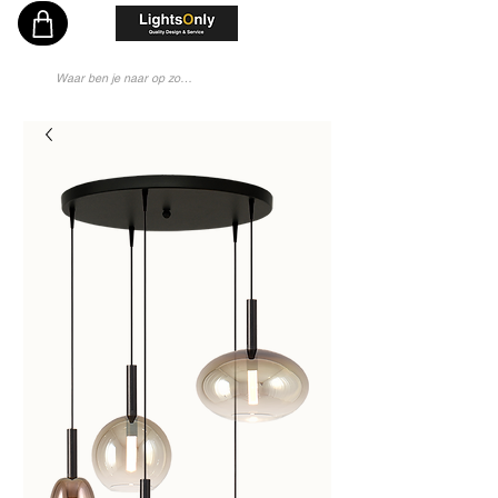
Vakkundig en Persoonlijk Lichtadvies - Sinds 1976 Specialist - Moderne Lampenwinkel