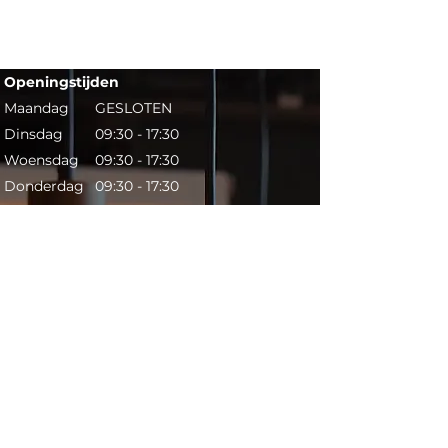
Openingstijden​​
Maandag
GESLOTEN
Dinsdag
09:30 - 17:30
Woensdag
09:30 - 17:30
Donderdag
09:30 - 17:30
Vrijdag
09:30 - 17:30
Zaterdag
09:30 - 17:00
Zondag
GESLOTEN
Contact​
Telefoon:
053 431 6398
Mail:
info@lightsonly.nl
Adres: Schuttersveld 1c,