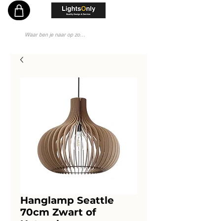
Vakkundig en Persoonlijk Lichtadvies - Sinds 1976 Specialist - Moderne Lampenwinkel
Hanglamp Seattle
70cm Zwart of