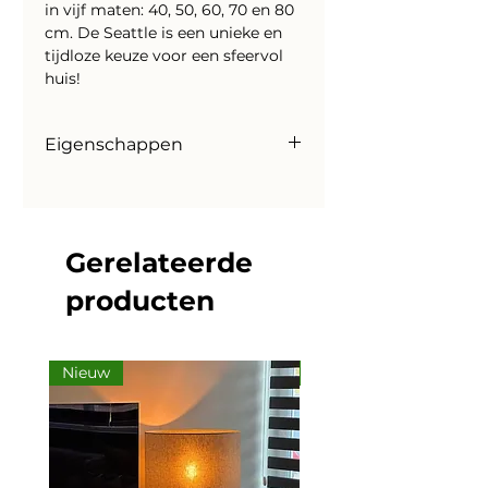
in vijf maten: 40, 50, 60, 70 en 80
cm. De Seattle is een unieke en
tijdloze keuze voor een sfeervol
huis!
Eigenschappen
Prijzen
Seattle 70 cm
|
€ 459,- ZW
Seattle 70 cm
|
€ 459,- NTR
Gerelateerde
Materiaal
producten
Hout (MDF)
Kleur
Naturel en zwart
Fitting
Nieuw
Nieuw
E27
(exclusief lichtbron)
Lengte snoer:
1,5 meter
Kleur snoer: