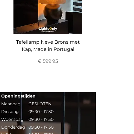
zwart
Lameldikte:
3 mm
Tafellamp Neve Brons met
Vloerlamp The Gr
Kap, Made in Portugal
Up&Down Light, Inc
Prijs
€ 599,95
Openingstijden​​
Maandag
GESLOTEN
Dinsdag
09:30 - 17:30
Woensdag
09:30 - 17:30
Donderdag
09:30 - 17:30