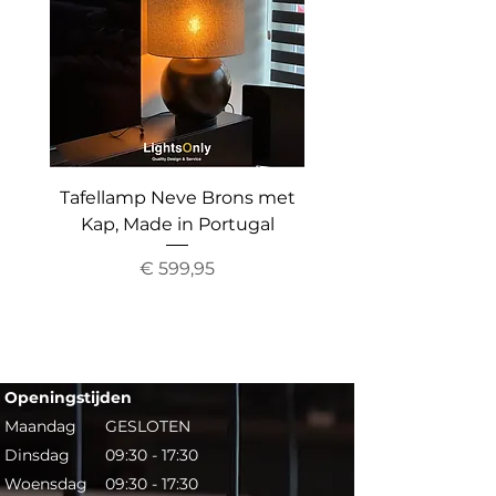
1,5 meter
Kleur snoer:
zwart
Lameldikte:
3 mm
Tafellamp Neve Brons met
Vloerlamp The Gr
Kap, Made in Portugal
Up&Down Light, Inc
Prijs
€ 599,95
Openingstijden​​
Maandag
GESLOTEN
Dinsdag
09:30 - 17:30
Woensdag
09:30 - 17:30