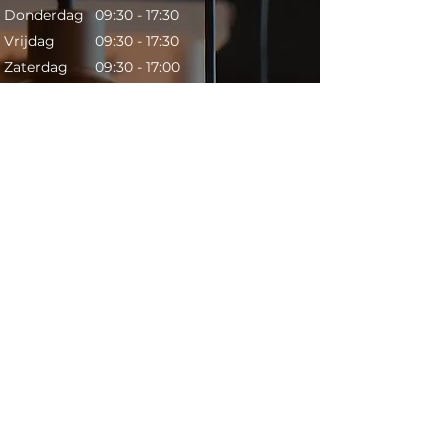
Donderdag
09:30 - 17:30
Vrijdag
09:30 - 17:30
Zaterdag
09:30 - 17:00
Zondag
GESLOTEN
Contact​
Telefoon:
053 431 6398
Mail:
info@lightsonly.nl
Adres: Schuttersveld 1c,
7514 AC Enschede
Ga direct met
Google Maps
Pagina's
Home