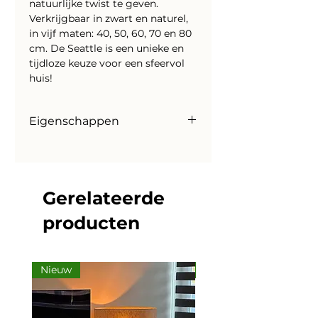
natuurlijke twist te geven.
Verkrijgbaar in zwart en naturel,
in vijf maten: 40, 50, 60, 70 en 80
cm. De Seattle is een unieke en
tijdloze keuze voor een sfeervol
huis!
Eigenschappen
Prijzen
Seattle 80 cm
|
€ 569,- ZW
Seattle 80 cm
|
€ 569,- NTR
Gerelateerde
Materiaal
producten
Hout (MDF)
Kleur
Naturel en zwart
Fitting
Nieuw
Nieuw
E27
(exclusief lichtbron)
Lengte snoer: