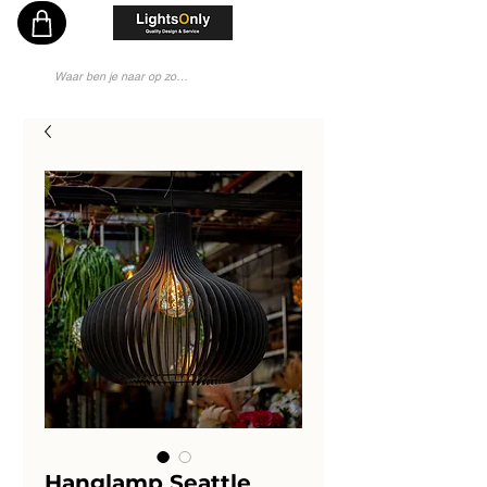
Vakkundig en Persoonlijk Lichtadvies - Sinds 1976 Specialist - Moderne Lampenwinkel
Hanglamp Seattle