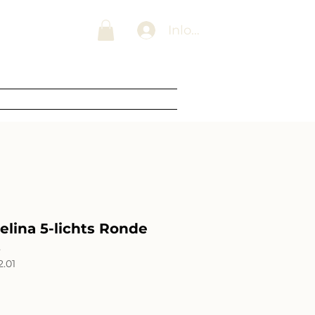
 Lampenwinkel
Inloggen
Blogs
Over ons
Contact
lina 5-lichts Ronde
t
.01