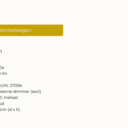
 Winkelwagen
n
 Ja
0 lm
w
icht: 2700k
xterne dimmer (excl)
f, metaal
ud
cm (d x h)