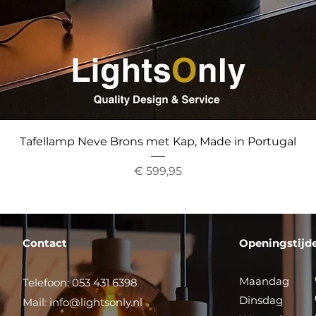
Snel overzicht
Tafellamp Neve Brons met Kap, Made in Portugal
Prijs
€ 599,95
Contact
Openingstijd
Maandag
Telefoon: 053 431 6398
Dinsdag
Mail:
info@lightsonly.nl