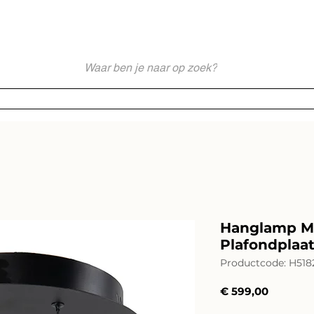
akkundig en Persoonlijk Lichtadvies - Sinds 1976 Specialist - Moderne
Webshop
Merken
Service
Impressies
Lichtadvies
Hanglamp Me
Plafondplaa
Productcode: H5182
Prijs
€ 599,00