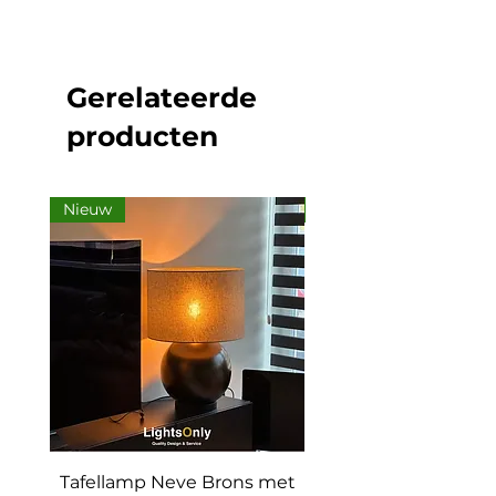
Gerelateerde
producten
Nieuw
Nieuw
Tafellamp Neve Brons met
Vloerlamp The Gr